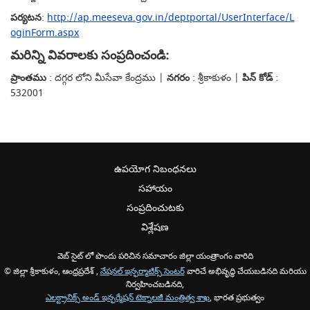
పర్యటన
:
http://ap.meeseva.gov.in/deptportal/UserInterface/L
oginForm.aspx
మరిన్ని వివరాలకు సంప్రదించండి:
ప్రాంతము
: దగ్గర లోని మీసేవా కేంద్రము |
నగరం
: శ్రీకాకుళం |
పిన్ కోడ్
:
532001
ఉపయోగ నిబంధనలు
సహాయం
సంప్రదించుటకు
విశ్లేషణ
వెబ్ సైట్ లో పొందు పరిచిన సమాచారం జిల్లా యంత్రాంగం వారిది
© జిల్లా శ్రీకాకుళం, ఆంధ్రప్రదేశ్ ,
నేషనల్ ఇన్ఫర్మాటిక్స్ సెంటర్
వారిచే అభివృద్ధి చేయబడినది మరియు
నిర్వహించబడినది,
ఎలక్ట్రానిక్స్ అండ్ ఇన్ఫర్మేషన్ టెక్నాలజీ మంత్రిత్వ శాఖ
, భారత ప్రభుత్వం