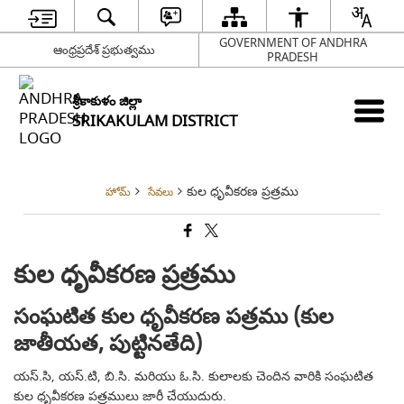
GOVERNMENT OF ANDHRA
ఆంధ్రప్రదేశ్ ప్రభుత్వము
PRADESH
శ్రీకాకుళం జిల్లా
SRIKAKULAM DISTRICT
కుల ధృవీకరణ ప్రత్రము
హోమ్
సేవలు
కుల ధృవీకరణ ప్రత్రము
సంఘటిత కుల ధృవీకరణ పత్రము (కుల
జాతీయత, పుట్టినతేది)
యస్.సి, యస్.టి, బి.సి. మరియు ఓ.సి. కులాలకు చెందిన వారికి సంఘటిత
కుల ధృవీకరణ పత్రములు జారీ చేయుదురు.