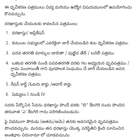
ఈ ధృవీకరణ పత్రములు విద్య మరియు ఉద్యోగ విషయములలో ఉపయోగించు
కొనవచ్చును.
దరఖాస్తుకు చేయుటకు కావలసిన పత్రములు:
ధరఖాస్తు/ అప్లికేషన్.
కుటుంబ సభ్యులలో ఎవరికైనా జారీ చేయబడిన కుల ధృవీకరణ పత్రము.
పదవ తరగతి మార్కుల జాబితా / పుట్టిన తేదీ / బదిలీ పత్రము.
ఒకటవ తరగతి నుండి పదవతరగతి వరకు గల అధ్యయన ధృవపత్రము /
గ్రామ పంచాయితీ గాని పురపాలక సంఘము చే జారీ చేయబడిన జనన
ధృవీకరణ పత్రము.
రేషన్ కార్డ్ /ఓటరు కార్దు /ఆధార్ కార్డు.
షెడ్యులు I నుండి IV
సదరు పేర్కొనిన సేవను ధరఖాస్తు పొందే వరకు “బి” కేటగిరి నందు పొందిన
తరువాత ‘ఎ’ కేటగిరి గాను పరిగణించబడును.
పై విధముగా పౌరుడు (ఆతను/ఆమె) తనకు అవసరమైన ధృవపత్రము
పొందవచ్చును. మనము తన ధరఖాస్తు యొక్క పరిస్థితిని క్రింది సూచించిన
అంతర్జాల చిరునామా లో చూడవచ్చును.