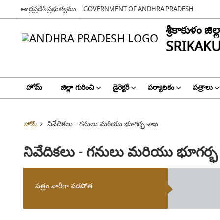
ఆంధ్రప్రదేశ్ ప్రభుత్వము
GOVERNMENT OF ANDHRA PRADESH
శ్రీకాకుళం జిల్ల
SRIKAKU
హోమ్
జిల్లా గురించి
డైరెక్టరీ
పర్యాటకం
పత్రాలు
నివేదికలు - గనులు మరియు భూగర్భ శాఖ
హోమ్
నివేదికలు - గనులు మరియు భూగర్భ
పత్రం వారీగా వడపోత