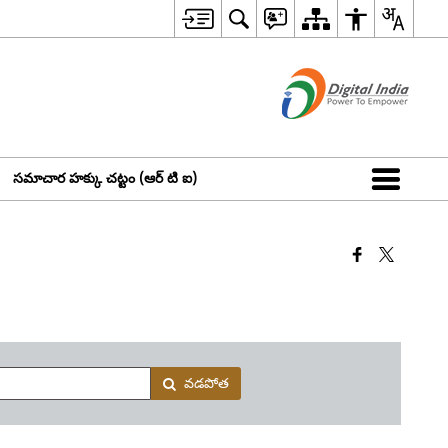
సమాచార హక్కు చట్టం (ఆర్ టి ఐ)
వడపోత