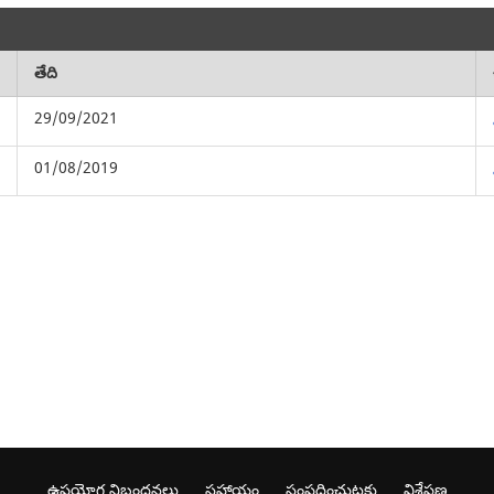
తేది
29/09/2021
01/08/2019
ఉపయోగ నిబంధనలు
సహాయం
సంప్రదించుటకు
విశ్లేషణ