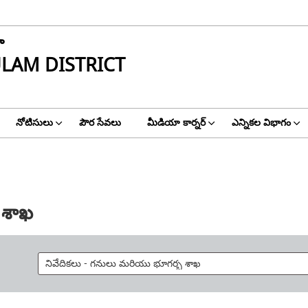
ా
LAM DISTRICT
నోటిసులు
పౌర సేవలు
మీడియా కార్నర్
ఎన్నికల విభాగం
 శాఖ