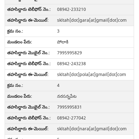
08942-233210
skltah[dot]gara[at]gmail[dot]com
3
పోలాకి
7995995829
08942-243238
skltah[dot]pola[at]gmail[dot]com
4
నరసన్నపేట
7995995831
08942-277042
skltah[dot]nara[at]gmail[dot]com