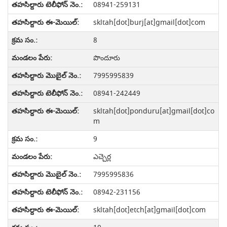
08941-259131
skltah[dot]burj[at]gmail[dot]com
8
పొందూరు
7995995839
08941-242449
skltah[dot]ponduru[at]gmail[dot]co
m
9
ఎచ్చెర్ల
7995995836
08942-231156
skltah[dot]etch[at]gmail[dot]com