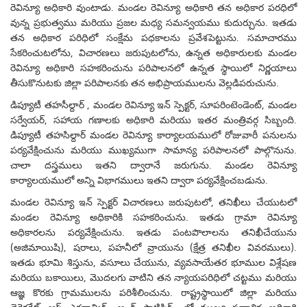
రెవిన్యూ అధికారి వుంటాడు. మండల రెవిన్యూ అధికారి తన అధికార పరధిలో
వున్న ప్రభుత్వము మరియు ప్రజల మధ్య సమన్వయము కుదుర్చును. ఇతడు
తన అధికార పరిధిలో సంక్షేమ పధకాలను ప్రవేశపెట్టును. సమాచారము
సేకరించుటలోను, విచారణలు జరుపుటలోను, ఉన్నత అధికారులకు మండల
రెవిన్యూ అధికారి సహకరించును పరిపాలనలో ఉన్నత స్థాయిలో నిర్ణయాలు
తీసుకొనుటకు జిల్లా పరిపాలనకు తన అభిప్రాయములను వెల్లడిపరుచును.
డిప్యూటీ తహసీల్దార్ , మండల రెవిన్యూ ఇన్ స్పెక్టర్, సూపరింటెండెంట్, మండల
సర్వేయర్, సహాయ గణాలకు అధికారి మరియు ఇతర మంత్రివర్గ సిబ్బంది.
డిప్యూటీ తహసిల్దార్ మండల రెవిన్యూ కార్యాలయములో రోజువారీ పనులను
పర్యవేక్షించును మరియు ముఖ్యముగా సామాన్య పరిపాలనలో పాల్గొనును.
చాలా దస్త్రములు ఇతని ద్వారానే జరుగును. మండల రెవిన్యూ
కార్యాలయములో అన్ని విభాగములు ఇతని ద్వారా పర్యవేక్షించబడును.
మండల రెవిన్యూ ఇన్ స్పెక్టర్ విచారణలు జరుపుటలో, తనిఖీలు చేయుటలో
మండల రెవిన్యూ అధికారికి సహకరించును. ఇతడు గ్రామా రెవిన్యూ
అధికారలను పర్యవేక్షించును. ఇతడు పంటపొలాలను తనిఖీచేయును
(అజిమాయిషి), షరాలు, పహనీలో వ్రాయును (క్షేత్ర తనిఖీల వివరములు).
ఇతడు భూమి శిస్తును, వసూలు చేయును, వ్యవసాయేతర భూముల విశ్లేషణ
మరియు బకాయిలు, మొదలగు వాటిని తన న్యాయపరిధిలో చట్టము మరియు
ఆజ్ఞ కొరకు గ్రామములను పరిశీలించును. రాష్ట్రస్థాయిలో జిల్లా మరియు