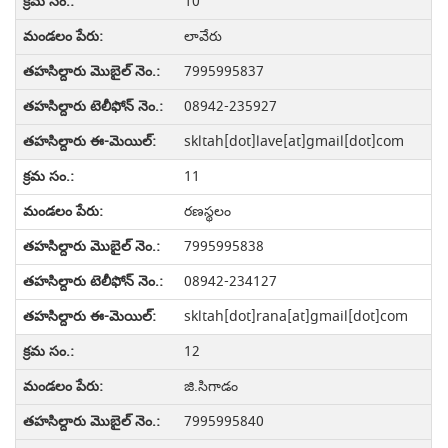
10
లావేరు
7995995837
08942-235927
skltah[dot]lave[at]gmail[dot]com
11
రణస్థలం
7995995838
08942-234127
skltah[dot]rana[at]gmail[dot]com
12
జి.సిగాడం
7995995840