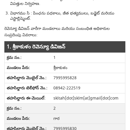
విపత్తుల నిర్వహణ.
విభాగము సి : పింఛను పధకాలు, జీత భత్యములు, బడ్జెట్ మరియు
ఎస్టాబ్లిష్మెంట్.
రెవెన్యూ డివిజన్ వారీగా మండలాలు మరియు సంబంధిత అధికారుల
సంప్రదింపు వివరాలు:
1. శ్రీకాకుళం రెవెన్యూ డివిజన్
1
శ్రీకాకుళం
7995995828
08942-222519
skltah[dot]sklm[at]gmail[dot]com
2
గార
7995995830