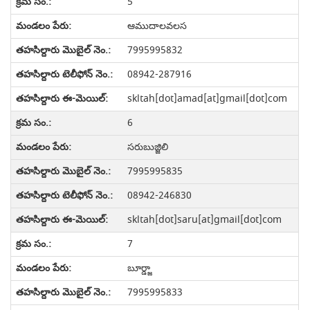
5
ఆముదాలవలస
7995995832
08942-287916
skltah[dot]amad[at]gmail[dot]com
6
సరుబుజ్జిలి
7995995835
08942-246830
skltah[dot]saru[at]gmail[dot]com
7
బూర్డ్జా
7995995833