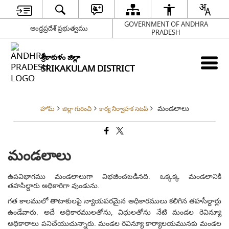
GOVERNMENT OF ANDHRA
ఆంధ్రప్రదేశ్ ప్రభుత్వము
PRADESH
శ్రీకాకుళం జిల్లా
SRIKAKULAM DISTRICT
మండలాలు
హోమ్
జిల్లా గురించి
కార్య నిర్వాహక సెటప్
మండలాలు
ఉపవిభాగము మండలాలుగా విభజించబడినది. ఒక్కక్క మండలానికి
తహసిల్దారు అధికారిగా వుండును.
గత కాలములో తాటాకులపై న్యాయపరమైన అధికారములు కలిగిన తహసీల్దార్లు
ఉండేవారు. అదే అధికారములతోను, విధులతోను నేటి మండల రెవిన్యూ
అధికారాలు పనిచేయుచున్నారు. మండల రెవిన్యూ కార్యాలయమునకు మండల