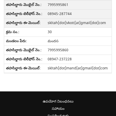
7995995861
08945-287744
skltah[dot]vkott[at]gmail[dot]com
30
మందస
7995995860
08947-237228
skltah[dot]mand[at]gmail[dot]com
ఉపయోగ నిబంధనలు
సహాయం
సంప్రదించుటకు