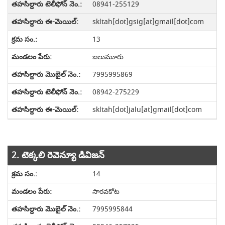
08941-255129
skltah[dot]gsig[at]gmail[dot]com
13
జలుమూరు
7995995869
08942-275229
skltah[dot]jalu[at]gmail[dot]com
2. టెక్కలి రెవెన్యూ డివిజన్
14
సారవకోట
7995995844