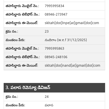
7995995834
08946-273947
skltah[dot]lnpe[at]gmail[dot]com
23
నందిగాం (w.e.f 31/12/2025)
7995995863
08945-248106
skltah[dot]nand[at]gmail[dot]com
3. పలాస రెవెన్యూ డివిజన్
24
పలాస