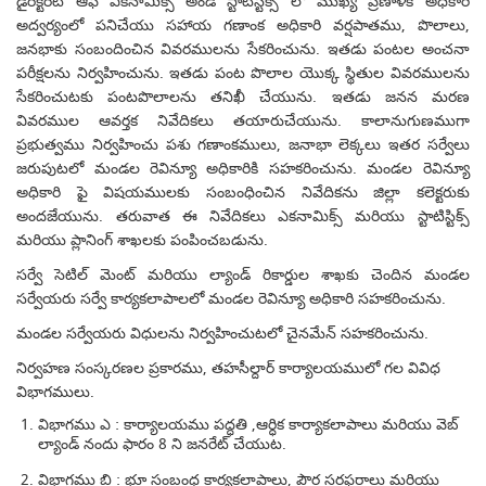
డైరెక్టరేట్ ఆఫ్ ఎకనామిక్స్ అండ్ స్టాటిస్టిక్స్ లో ముఖ్య ప్రణాళిక అధికారి
అద్వర్యంలో పనిచేయు సహాయ గణాంక అధికారి వర్షపాతము, పొలాలు,
జనభాకు సంబందించిన వివరములను సేకరించును. ఇతడు పంటల అంచనా
పరీక్షలను నిర్వహించును. ఇతడు పంట పొలాల యొక్క స్థితుల వివరములను
సేకరించుటకు పంటపొలాలను తనిఖీ చేయును. ఇతడు జనన మరణ
వివరముల ఆవర్తక నివేదికలు తయారుచేయును. కాలానుగుణముగా
ప్రభుత్వము నిర్వహించు పశు గణాంకములు, జనాభా లెక్కలు ఇతర సర్వేలు
జరుపుటలో మండల రెవిన్యూ అధికారికి సహకరించును. మండల రెవిన్యూ
అధికారి ఫై విషయములకు సంబంధించిన నివేదికను జిల్లా కలెక్టరుకు
అందజేయును. తరువాత ఈ నివేదికలు ఎకనామిక్స్ మరియు స్టాటిస్టిక్స్
మరియు ప్లానింగ్ శాఖలకు పంపించబడును.
సర్వే సెటిల్ మెంట్ మరియు ల్యాండ్ రికార్డుల శాఖకు చెందిన మండల
సర్వేయరు సర్వే కార్యకలాపాలలో మండల రెవిన్యూ అధికారి సహకరించును.
మండల సర్వేయరు విధులను నిర్వహించుటలో చైనమేన్ సహకరించును.
నిర్వహణ సంస్కరణల ప్రకారము, తహసీల్దార్ కార్యాలయములో గల వివిధ
విభాగములు.
విభాగము ఎ : కార్యాలయము పద్ధతి ,ఆర్ధిక కార్యాకలాపాలు మరియు వెబ్
ల్యాండ్ నందు ఫారం 8 ని జనరేట్ చేయుట.
విభాగము బి : భూ సంబంధ కార్యకలాపాలు, పౌర సరఫరాలు మరియు