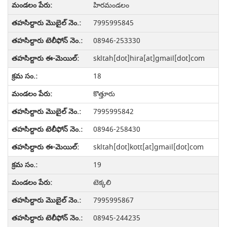
హిరమండలం
7995995845
08946-253330
skltah[dot]hira[at]gmail[dot]com
18
కొత్తూరు
7995995842
08946-258430
skltah[dot]kott[at]gmail[dot]com
19
టెక్కలి
7995995867
08945-244235