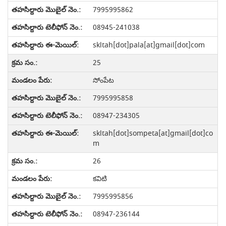
7995995862
08945-241038
skltah[dot]pala[at]gmail[dot]com
25
సోంపేట
7995995858
08947-234305
skltah[dot]sompeta[at]gmail[dot]co
m
26
కవిటి
7995995856
08947-236144