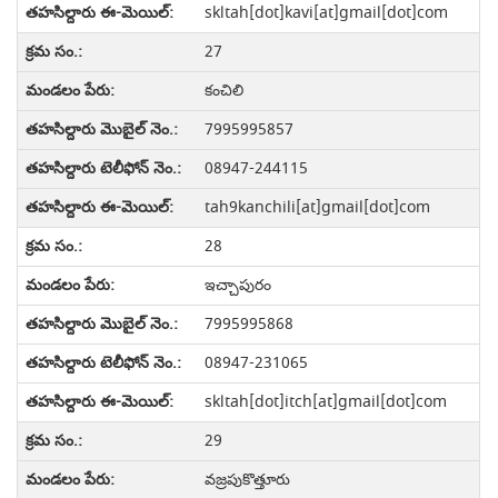
skltah[dot]kavi[at]gmail[dot]com
27
కంచిలి
7995995857
08947-244115
tah9kanchili[at]gmail[dot]com
28
ఇచ్చాపురం
7995995868
08947-231065
skltah[dot]itch[at]gmail[dot]com
29
వజ్రపుకొత్తూరు