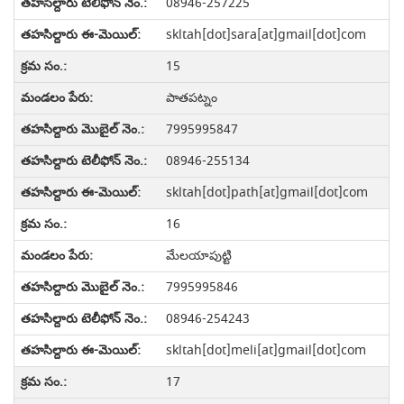
08946-257225
skltah[dot]sara[at]gmail[dot]com
15
పాతపట్నం
7995995847
08946-255134
skltah[dot]path[at]gmail[dot]com
16
మేలయాపుట్టి
7995995846
08946-254243
skltah[dot]meli[at]gmail[dot]com
17