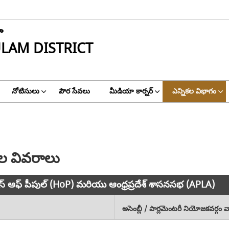
ా
LAM DISTRICT
నోటిసులు
పౌర సేవలు
మీడియా కార్నర్
ఎన్నికల విభాగం
ుల వివరాలు
హౌస్ ఆఫ్ పీపుల్ (HoP) మరియు ఆంధ్రప్రదేశ్ శాసనసభ (APLA)
అసెంబ్లీ / పార్లమెంటరీ నియోజకవర్గం వా