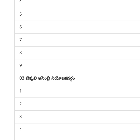
4
5
6
7
8
9
03 టెక్కలి అసెంబ్లీ నియోజకవర్గం
1
2
3
4