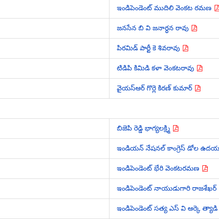
ఇండిపెండెంట్ ముదిలి వెంకట రమణ
జనసేన బి వి జనార్ధన రావు
పిరమిడ్ పార్టీ కె శివరావు
టిడిపి కిమిడి కళా వెంకటరావు
వైయస్ఆర్ గొర్లె కిరణ్ కుమార్
బిజెపి రెడ్డి భాగ్యలక్ష్మి
ఇండియన్ నేషనల్ కాంగ్రెస్ డోల ఉద
ఇండిపెండెంట్ భేరి వెంకటరమణ
ఇండిపెండెంట్ నాయుడుగారి రాజశేఖర్
ఇండిపెండెంట్ సత్య ఎస్ వి ఆర్కె త్యాడ