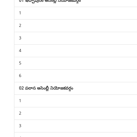
01 ఇచ్చాపురం అసెంబ్లీ నియోజకవర్గం
1
2
3
4
5
6
02 పలాస అసెంబ్లీ నియోజకవర్గం
1
2
3