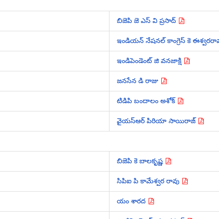
బిజెపి జె ఎస్ వి ప్రసాద్
ఇండియన్ నేషనల్ కాంగ్రెస్ కె ఈశ్వరర
ఇండిపెండెంట్ జి వనజాక్షి
జనసేన డి రాజు
టిడిపి బందాలం అశోక్
వైయస్ఆర్ పిరియా సాయిరాజ్
బిజెపి కె బాలకృష్ణ
సిపిఐ పి కామేశ్వర రావు
యం శారద