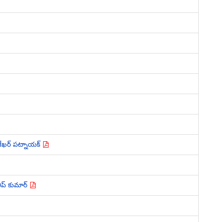
్రశేఖర్ పట్నాయక్
ీప్ కుమార్