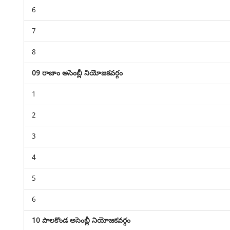
6
7
8
09 రాజాం అసెంబ్లీ నియోజకవర్గం
1
2
3
4
5
6
10 పాలకొండ అసెంబ్లీ నియోజకవర్గం