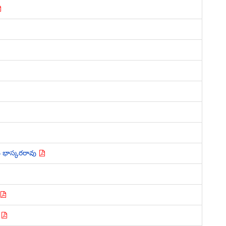
య భాస్కరరావు
ి