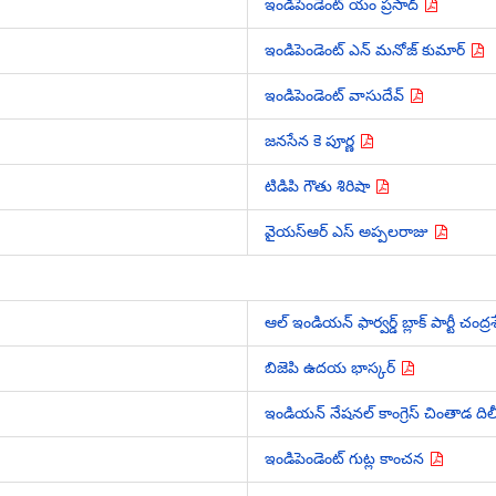
ఇండిపెండెంట్ యం ప్రసాద్
ఇండిపెండెంట్ ఎన్ మనోజ్ కుమార్
ఇండిపెండెంట్ వాసుదేవ్
జనసేన కె పూర్ణ
టిడిపి గౌతు శిరిషా
వైయస్ఆర్ ఎస్ అప్పలరాజు
ఆల్ ఇండియన్ ఫార్వర్డ్ బ్లాక్ పార్టీ చంద
బిజెపి ఉదయ భాస్కర్
ఇండియన్ నేషనల్ కాంగ్రెస్ చింతాడ దిల
ఇండిపెండెంట్ గుట్ల కాంచన