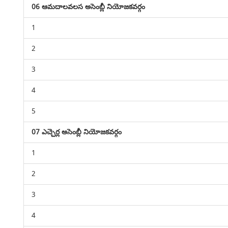
06 ఆమదాలవలస అసెంబ్లీ నియోజకవర్గం
1
2
3
4
5
07 ఎచ్చెర్ల అసెంబ్లీ నియోజకవర్గం
1
2
3
4