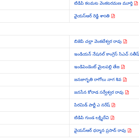
టిడిపి కలమట వెంకటరమణ మూర్తి
వైయస్ఆర్ రెడ్డి శాoతి
బిజెపి చల్లా వెంకటేశ్వర రావు
ఇండియన్ నేషనల్ కాంగ్రెస్ సిఎచ్ సతీష
ఇండిపెండెంట్ మైలపల్లి తేజ
జనజాగృతి రాగోలు నాగ శివ
జనసేన కోరాడ సర్వేశ్వర రావు
పిరమిడ్ పార్టీ ఎ నరేష్
టిడిపి గుండ లక్ష్మిదేవి
వైయస్ఆర్ ధర్మాన ప్రసాద్ రావు