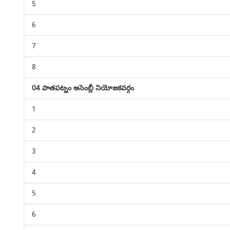
5
6
7
8
04 పాతపట్నం అసెంబ్లీ నియోజకవర్గం
1
2
3
4
5
6