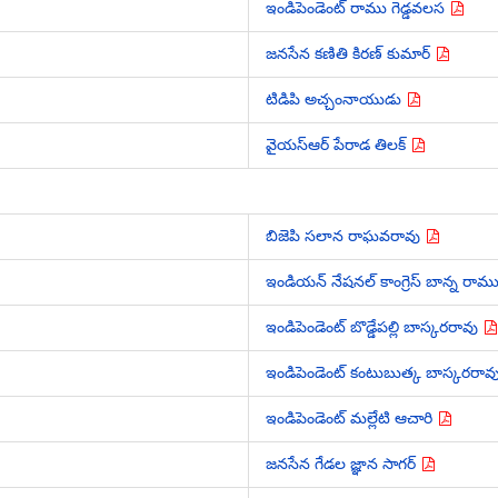
ఇండిపెండెంట్ రాము గెడ్డవలస
జనసేన కణితి కిరణ్ కుమార్
టిడిపి అచ్చంనాయుడు
వైయస్ఆర్ పేరాడ తిలక్
బిజెపి సలాన రాఘవరావు
ఇండియన్ నేషనల్ కాంగ్రెస్ బాన్న రామ
ఇండిపెండెంట్ బొడ్డేపల్లి బాస్కరరావు
ఇండిపెండెంట్ కంటుబుత్క బాస్కరరావ
ఇండిపెండెంట్ మల్లేటి ఆచారి
జనసేన గేడల జ్ఞాన సాగర్