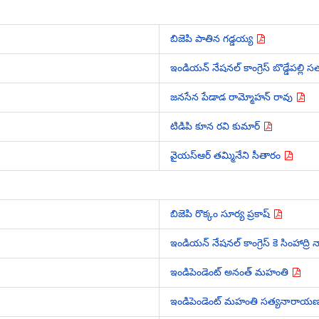
బిజెపి పాతిన గడ్డయ్య
ఇండియన్ నేషనల్ కాంగ్రెస్ బొడ్డేపల్లి 
జనసేన పేడాడ రామ్మోహన్ రావు
టిడిపి కూన రవి కుమార్
వైయస్ఆర్ తమ్మినేని సీతారం
బిజెపి రొక్కం సూర్య ప్రకాష్
ఇండియన్ నేషనల్ కాంగ్రెస్ కె సింహాద్
ఇండిపెండెంట్ అనంత్ మహంతి
ఇండిపెండెంట్ మహంతి సత్యనారాయ