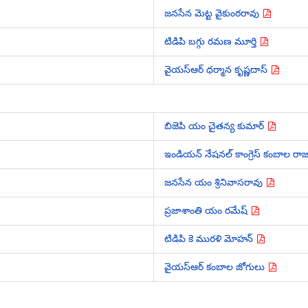
జనసేన మెట్ట వైకుంఠరావు
టిడిపి బగ్గు రమణ మూర్తి
వైయస్ఆర్ ధర్మాన కృష్ణదాస్
బిజెపి యం చైతన్య కుమార్
ఇండియన్ నేషనల్ కాంగ్రెస్ కంబాల రాజ
జనసేన యం శ్రినివాసరావు
ప్రజాశాంతి యం రమేష్
టిడిపి కె మురళి మోహన్
వైయస్ఆర్ కంబాల జోగులు