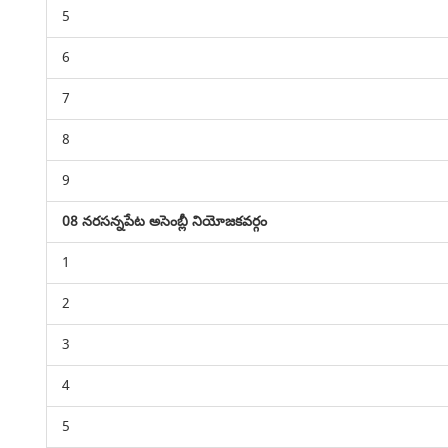
5
6
7
8
9
08 నరసన్నపేట అసెంబ్లీ నియోజకవర్గం
1
2
3
4
5