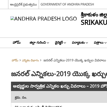
ఆంధ్రప్రదేశ్ ప్రభుత్వము
GOVERNMENT OF ANDHRA PRADESH
శ్రీకాకుళం జిల్ల
SRIKAKU
హోమ్
జిల్లా గురించి
డైరెక్టరీ
పర్యాటకం
పత్రాలు
జనరల్ ఎన్నికలు-2019 యొక్క ఖర్చుల వివరాలు
హోమ్
ఎన్నికల విభాగం
జనరల్ ఎన్నికలు-2019 యొక్క ఖర్చ
అభ్యర్థుల సార్వత్రిక ఎన్నికల ఖర్చు వివరాలు – 2019 
క్రమ. సం.