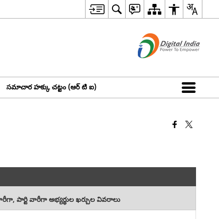
సమాచార హక్కు చట్టం (ఆర్ టి ఐ)
రీగా, పార్టి వారీగా అభ్యర్థుల ఖర్చుల వివరాలు