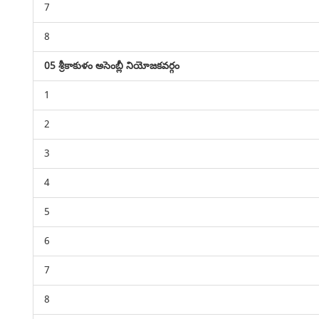
7
8
05 శ్రీకాకుళం అసెంబ్లీ నియోజకవర్గం
1
2
3
4
5
6
7
8