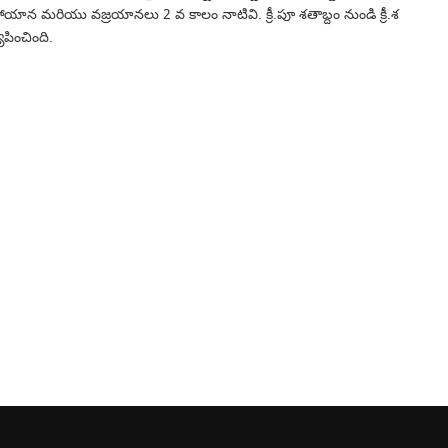
యాన మరియు వజ్రయానలు 2 వ కాలం నాటివి. క్రీ.పూ శతాబ్దం నుండి క్రీ.శ
పించింది.