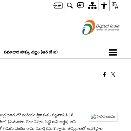
సమాచార హక్కు చట్టం (ఆర్ టి ఐ)
టర్ల దూరంలో మరియు శ్రీకాకుళం పట్టణానికి 18
కా” (ఎముకలు లేదా శేషాల పెట్టె అని అర్ధం) అని
గిడుగు వెంకట రామ మూర్తి కనుగొన్నారు. తవ్వకాలలో అవశిష్టాల