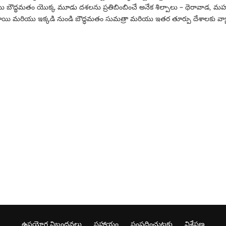
రియు బౌద్ధమతం యొక్క మూడు దశలను ప్రతిబింబించే అనేక శిల్పాలు – థెరావాడ, మహా
్డాయి మరియు ఇక్కడి నుండి బౌద్ధమతం సుమత్రా మరియు ఇతర తూర్పు దేశాలకు వ్యా
ఉపయోగ నిబంధనలు
సహాయం
సంప్రదించుటకు
విశ్లేషణ