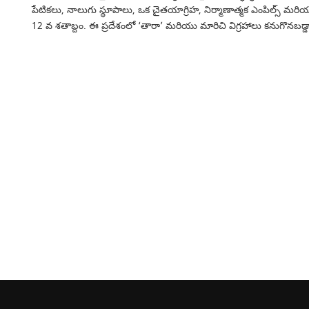
పేటికలు, నాలుగు స్థూపాలు, ఒక చైతయాగ్రిహ, నిర్మాణాత్మక ఎంపిల్స్ మ
12 వ శతాబ్దం. ఈ ప్రదేశంలో ‘తారా’ మరియు మారిచి విగ్రహాలు కనుగొనబడ