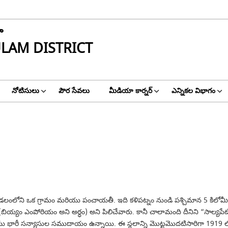
ా
LAM DISTRICT
నోటిసులు
పౌర సేవలు
మీడియా కార్నర్
ఎన్నికల విభాగం
ా మండలంలోని ఒక గ్రామం మరియు పంచాయతీ. ఇది కళిపట్నం నుండి పశ్చిమాన 5 కిలోమీ
 (బియ్యం ఎంపోరియం అని అర్ధం) అని పిలిచేవారు. కానీ చాలామంది దీనిని “సాల్యపేటి
ు భారీ సన్యాసుల సముదాయం ఉన్నాయి. ఈ స్థలాన్ని మొట్టమొదటిసారిగా 1919 లో 