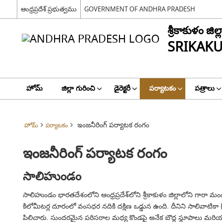
ఆంధ్రప్రదేశ్ ప్రభుత్వము
GOVERNMENT OF ANDHRA PRADESH
శ్రీకాకుళం జిల్ల
SRIKAKU
హోమ్
జిల్లా గురించి
డైరెక్టరీ
పర్యాటకం
పత్రాలు
ఇంజనీరింగ్ పర్యాటక రంగం
హోమ్
పర్యాటకం
ఇంజనీరింగ్ పర్యాటక రంగం
సాలిహుండం
సాలిహుండం భారతదేశంలోని ఆంధ్రప్రదేశ్‌లోని శ్రీకాకుళం జిల్లాలోని గార
కిలోమీటర్ల దూరంలో వంసధర నదికి దక్షిణ ఒడ్డున ఉంది. దీనిని సాలివాటికా
పిలిచారు. సుందరమైన పరిసరాల మధ్య కొండపై అనేక బౌద్ధ స్థూపాలు మరియ